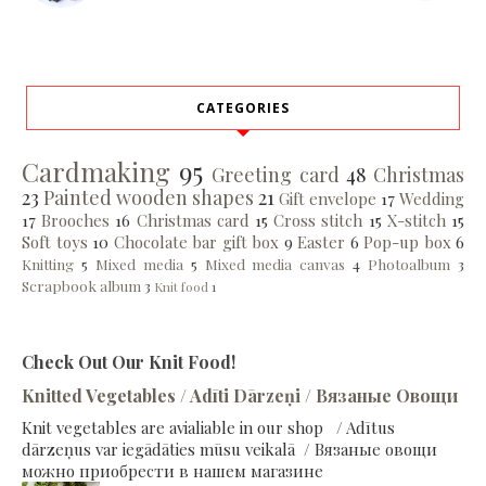
CATEGORIES
Cardmaking
95
Greeting card
48
Christmas
23
Painted wooden shapes
21
Gift envelope
17
Wedding
17
Brooches
16
Christmas card
15
Cross stitch
15
X-stitch
15
Soft toys
10
Chocolate bar gift box
9
Easter
6
Pop-up box
6
Knitting
5
Mixed media
5
Mixed media canvas
4
Photoalbum
3
Scrapbook album
3
Knit food
1
Check Out Our Knit Food!
Knitted Vegetables / Adīti Dārzeņi / Вязаные Овощи
Knit vegetables are avialiable in our shop / Adītus
dārzeņus var iegādāties mūsu veikalā / Вязаные овощи
можно приобрести в нашем магазине