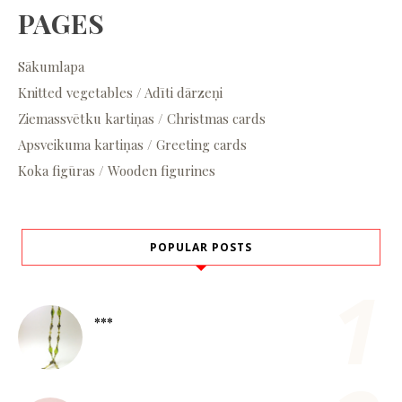
PAGES
Sākumlapa
Knitted vegetables / Adīti dārzeņi
Ziemassvētku kartiņas / Christmas cards
Apsveikuma kartiņas / Greeting cards
Koka figūras / Wooden figurines
POPULAR POSTS
***