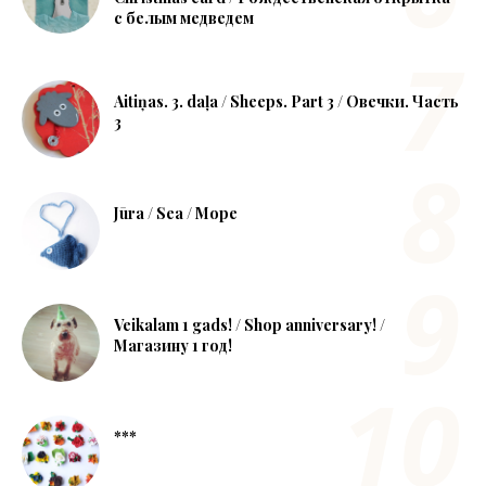
с белым медведем
Aitiņas. 3. daļa / Sheeps. Part 3 / Овечки. Часть
3
Jūra / Sea / Море
Veikalam 1 gads! / Shop anniversary! /
Магазину 1 год!
***