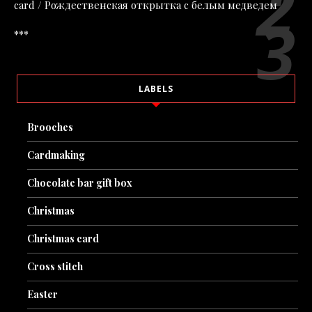
card / Рождественская открытка с белым медведем
***
LABELS
Brooches
Cardmaking
Chocolate bar gift box
Christmas
Christmas card
Cross stitch
Easter