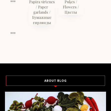
***
Papīra virtenes
Puķes /
/ Paper
Flowers /
garlands /
Цветы
Бумажные
гирлянды
***
ABOUT BLOG