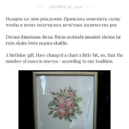
AUGUST 15, 2011
Подарок ко дню рождения. Пришлось изменить схему
чтобы в итоге получилось нечётное количество роз.
Dāvana dzimšanas dienā. Nācās nedaudz izmainīt shēmu lai
rožu skaits būtu nepāra skaitlis.
A birthday gift. Have changed a chart a little bit, so, that the
number of roses is uneven - according to our tradition.