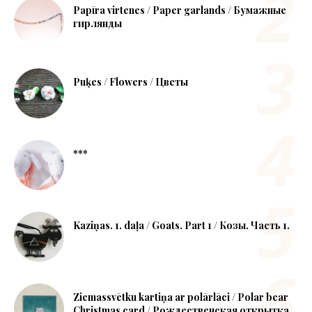
Papīra virtenes / Paper garlands / Бумажные
гирлянды
Puķes / Flowers / Цветы
***
Kaziņas. 1. daļa / Goats. Part 1 / Козы. Часть 1.
Ziemassvētku kartiņa ar polārlāci / Polar bear
Christmas card / Рождественская открытка