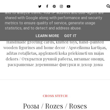
MENU
This site uses cookies from Google to deliver its services
and to analyze traffic. Your IP address and user-agent are
shared with Google along with performance and security
metrics to ensure quality of service, generate usage
MAPLE APPLE
statistics, and to detect and address abuse.
LEARN MORE
GOT IT
Handmade greeting cards, knitted toys, hand-painted
wooden figurines and home decor / Apsveikuma kartiņas,
adītas rotaļlietas, apgleznoti koka priekšmeti un mājas
dekors / Открытки ручной работы, вязаные овощи,
раскрашеные деревянные фигурки и декор дома
CROSS STITCH
Розы / Rozes / Roses