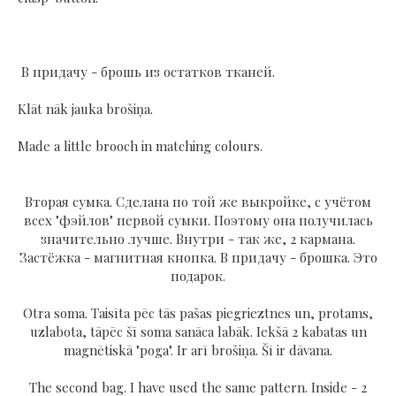
В придачу - брошь из остатков тканей.
Klāt nāk jauka brošiņa.
Made a little brooch in matching colours.
Вторая сумка. Сделана по той же выкройке, с учётом
всех "фэйлов" первой сумки. Поэтому она получилась
значительно лучше. Внутри - так же, 2 кармана.
Застёжка - магнитная кнопка. В придачу - брошка. Это
подарок.
Otra soma. Taisīta pēc tās pašas piegrieztnes un, protams,
uzlabota, tāpēc šī soma sanāca labāk. Iekšā 2 kabatas un
magnētiskā "poga". Ir arī brošiņa. Šī ir dāvana.
The second bag. I have used the same pattern. Inside - 2