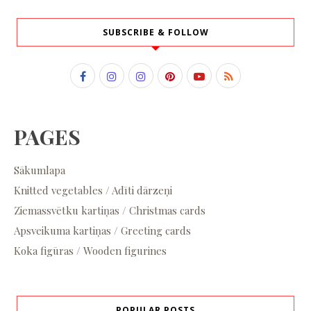
SUBSCRIBE & FOLLOW
PAGES
Sākumlapa
Knitted vegetables / Adīti dārzeņi
Ziemassvētku kartiņas / Christmas cards
Apsveikuma kartiņas / Greeting cards
Koka figūras / Wooden figurines
POPULAR POSTS