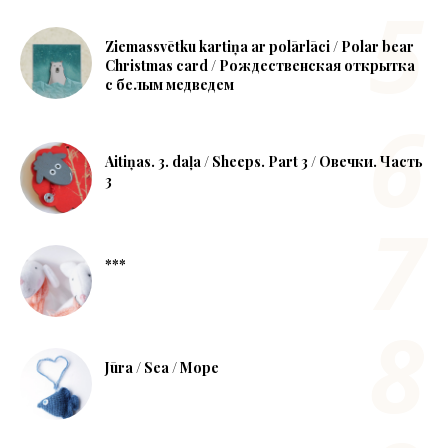
Ziemassvētku kartiņa ar polārlāci / Polar bear
Christmas card / Рождественская открытка
с белым медведем
Aitiņas. 3. daļa / Sheeps. Part 3 / Овечки. Часть
3
***
Jūra / Sea / Море