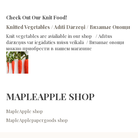
Check Out Our Knit Food!
Knitted Vegetables / Adīti Dārzeņi / Вязаные Овощи
Knit vegetables are avialiable in our shop / Adītus
dārzeņus var iegādāties mūsu veikalā / Вязаные овощи
можно приобрести в нашем магазине
MAPLEAPPLE SHOP
MapleApple shop
MapleApplepapergoods shop