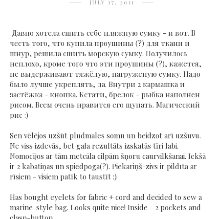
JULY 17, 2011
Давно хотела сшить себе пляжную сумку - и вот. В
честь того, что купила проушины (?) для ткани и
шнур, решила сшить морскую сумку. Получилось
неплохо, кроме того что эти проушины (?), кажется,
не выдерживают тяжёлую, нагруженую сумку. Надо
было лучше укреплять, да. Внутри 2 кармашка и
застёжка - кнопка. Кстати, брелок - рыбка наполнен
рисом. Всем очень нравится его щупать. Магический
рис :)
Sen vēlējos uzšūt pludmales somu un beidzot arī uzšuvu.
Ne viss izdevās, bet gala rezultāts izskatās tīri labi.
Nomocījos ar tām metcāla cilpām šņoru caurvilkšanai. Iekšā
ir 2 kabatiņas un spiedpoga(?). Piekariņš-zivs ir pildīta ar
rīsiem - visiem patīk to taustīt :)
Has bought eyelets for fabric + cord and decided to sew a
marine-style bag. Looks quite nice! Inside - 2 pockets and
clasp-button.