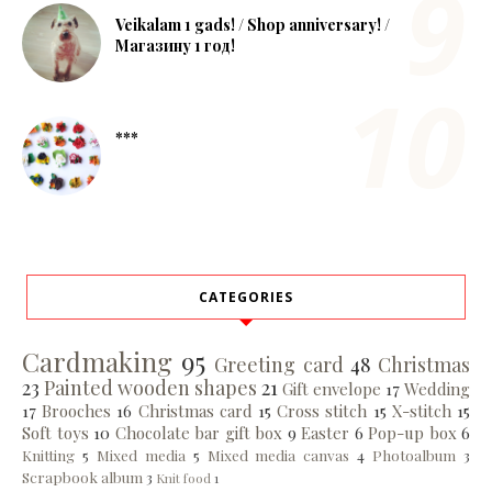
Veikalam 1 gads! / Shop anniversary! /
Магазину 1 год!
***
CATEGORIES
Cardmaking
95
Greeting card
48
Christmas
23
Painted wooden shapes
21
Gift envelope
17
Wedding
17
Brooches
16
Christmas card
15
Cross stitch
15
X-stitch
15
Soft toys
10
Chocolate bar gift box
9
Easter
6
Pop-up box
6
Knitting
5
Mixed media
5
Mixed media canvas
4
Photoalbum
3
Scrapbook album
3
Knit food
1