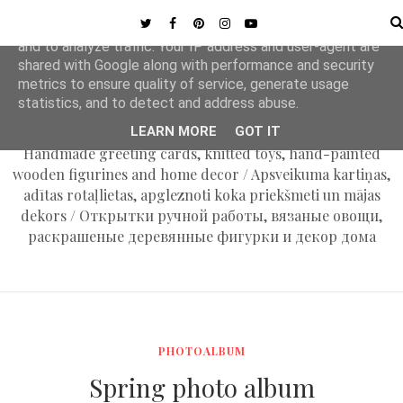
MENU
This site uses cookies from Google to deliver its services
and to analyze traffic. Your IP address and user-agent are
shared with Google along with performance and security
metrics to ensure quality of service, generate usage
MAPLE APPLE
statistics, and to detect and address abuse.
LEARN MORE
GOT IT
Handmade greeting cards, knitted toys, hand-painted
wooden figurines and home decor / Apsveikuma kartiņas,
adītas rotaļlietas, apgleznoti koka priekšmeti un mājas
dekors / Открытки ручной работы, вязаные овощи,
раскрашеные деревянные фигурки и декор дома
PHOTOALBUM
Spring photo album