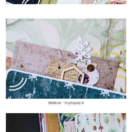
MiMicut - Гербарий II