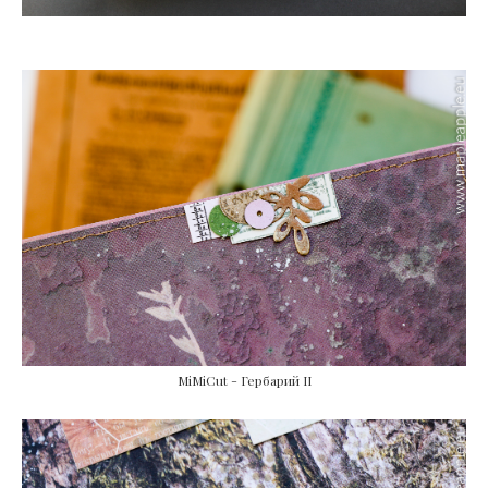
MiMiCut - Гербарий II