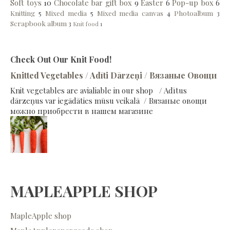
Soft toys
10
Chocolate bar gift box
9
Easter
6
Pop-up box
6
Knitting
5
Mixed media
5
Mixed media canvas
4
Photoalbum
3
Scrapbook album
3
Knit food
1
Check Out Our Knit Food!
Knitted Vegetables / Adīti Dārzeņi / Вязаные Овощи
Knit vegetables are avialiable in our shop / Adītus
dārzeņus var iegādāties mūsu veikalā / Вязаные овощи
можно приобрести в нашем магазине
MAPLEAPPLE SHOP
MapleApple shop