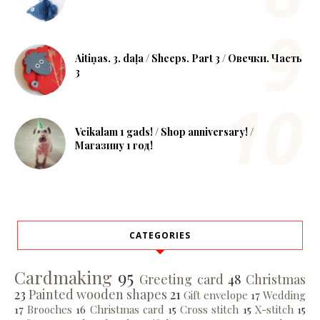
Aitiņas. 3. daļa / Sheeps. Part 3 / Овечки. Часть
3
Veikalam 1 gads! / Shop anniversary! /
Магазину 1 год!
CATEGORIES
Cardmaking
95
Greeting card
48
Christmas
23
Painted wooden shapes
21
Gift envelope
17
Wedding
17
Brooches
16
Christmas card
15
Cross stitch
15
X-stitch
15