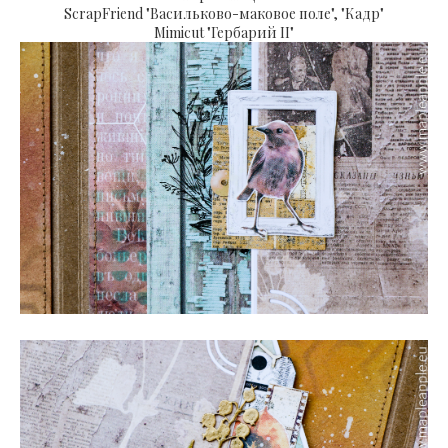
ScrapFriend "Васильково-маковое поле", "Кадр"
Mimicut "Гербарий II"