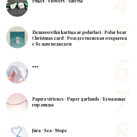
Puķes / Flowers / Цветы
Ziemassvētku kartiņa ar polārlāci / Polar bear
Christmas card / Рождественская открытка
с белым медведем
***
Papīra virtenes / Paper garlands / Бумажные
гирлянды
Jūra / Sea / Море