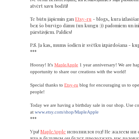
atvērt savu bodīti!
Te būtu jāpiemin gan
Etsy-ru
- blogs, kura izlasīšan
bez šo burvīgo dāmu (un kungu :)) padomiem un ini
pārstāvjiem. Paldies!
P.S. Ja kas, mums šodien ir svētku izpārdošana - k
***
Hooray! It's
MapleApple
1 year anniversary! We are ha
opportunity to share our creations with the world!
Special thanks to
Etsy-ru
blog for encouraging us to op
people!
Today we are having a birthday sale in our shop. Use
at
www.etsy.com/shop/MapleApple
***
Ура!
MapleApple
исполнился год! Не жалеем ни 
что в будущем он будет продолжать нас радоват