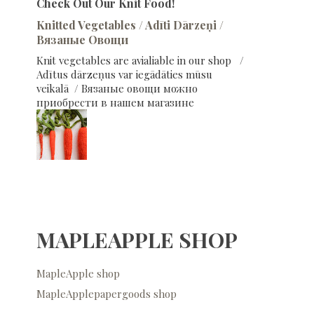
Check Out Our Knit Food!
Knitted Vegetables / Adīti Dārzeņi /
Вязаные Овощи
Knit vegetables are avialiable in our shop /
Adītus dārzeņus var iegādāties mūsu
veikalā / Вязаные овощи можно
приобрести в нашем магазине
MAPLEAPPLE SHOP
MapleApple shop
MapleApplepapergoods shop