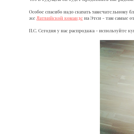
Особое спасибо надо сказать замечательному б
же
Латвийской команде
на Этси - там самые о
П.С. Сегодня у нас распродажа - используйте ку