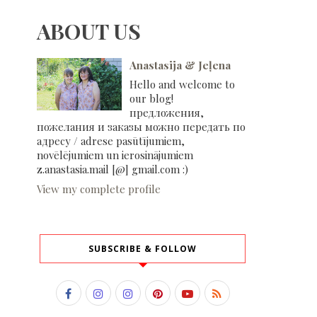
ABOUT US
Anastasija & Jeļena
Hello and welcome to
our blog!
предложения,
пожелания и заказы можно передать по
адресу / adrese pasūtījumiem,
novēlējumiem un ierosinājumiem
z.anastasia.mail [@] gmail.com :)
View my complete profile
SUBSCRIBE & FOLLOW