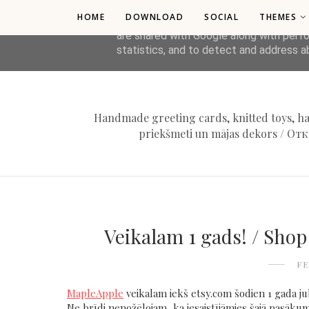
HOME
DOWNLOAD
SOCIAL
THEMES
This site uses cookies from Google to de
are shared with Google along with perfo
statistics, and to detect and address a
Handmade greeting cards, knitted toys, ha
priekšmeti un mājas dekors / 
Veikalam 1 gads! / Shop
FE
MapleApple
veikalam iekš etsy.com šodien 1 gada jubil
Ne brīdi nenožēlojam, ka iesaistījāmies šajā pasākum