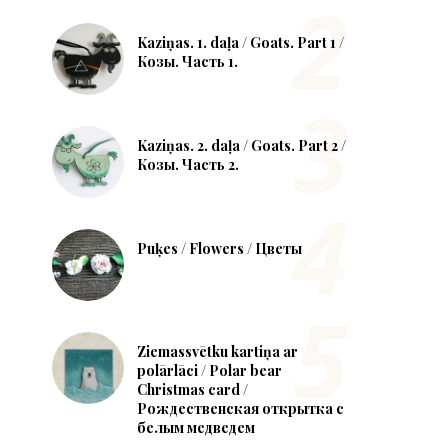
Kaziņas. 1. daļa / Goats. Part 1 /
Козы. Часть 1.
Kaziņas. 2. daļa / Goats. Part 2 /
Козы. Часть 2.
Puķes / Flowers / Цветы
Ziemassvētku kartiņa ar
polārlāci / Polar bear
Christmas card /
Рождественская открытка с
белым медведем