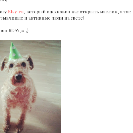
логу
Etsy-ru
, который вдохновил нас открыть магазин, а так
тзывчивые и активные люди на свете!
пон BDAY30 ;)