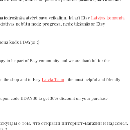
a iedrošināja atvērt savu veikaliņu, kā arī Etsy
Latvijas komanda
-
ciatīvas nebūtu nedz progresa, nedz tikšanās ar Etsy
upona kods BDAY30 ;)
ppy to be part of Etsy community and we are thankful for the
en the shop and to Etsy
Latvia Team
- the most helpful and friendly
 coupon code BDAY30 to get 30% discount on your purchase
секунды о том, что открыли интернет-магазин и надеемся,
ь :)