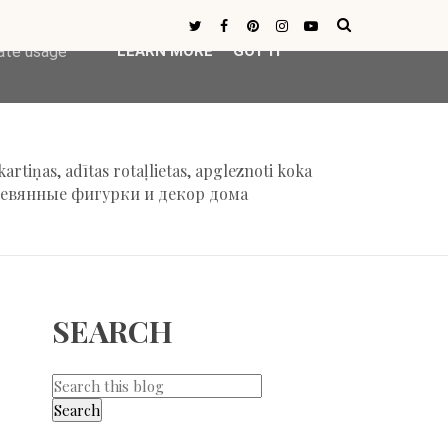
ser-agent
rate usage
LEARN MORE
GOT IT
tiņas, adītas rotaļlietas, apgleznoti koka
еревянные фигурки и декор дома
SEARCH