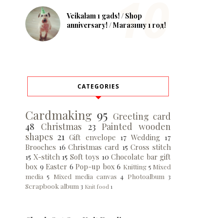
Veikalam 1 gads! / Shop
anniversary! / Магазину 1 год!
CATEGORIES
Cardmaking
95
Greeting card
48
Christmas
23
Painted wooden
shapes
21
Gift envelope
17
Wedding
17
Brooches
16
Christmas card
15
Cross stitch
15
X-stitch
15
Soft toys
10
Chocolate bar gift
box
9
Easter
6
Pop-up box
6
Knitting
5
Mixed
media
5
Mixed media canvas
4
Photoalbum
3
Scrapbook album
3
Knit food
1