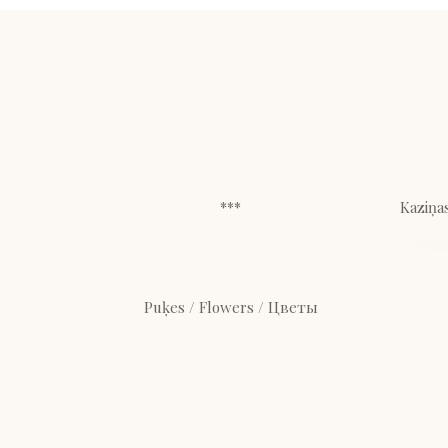
***
Kaziņas
Puķes / Flowers / Цветы