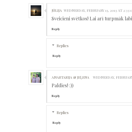
JŪLIJA
WEDNESDAY, FEBRUARY 13, 2013 AT 2:33
Sveicieni svētkos! Lai arī turpmāk labi 
Reply
Replies
Reply
ANASTASIJA & JEĻENA
WEDNESDAY, FEBRUARY 
Paldies! :))
Reply
Replies
Reply