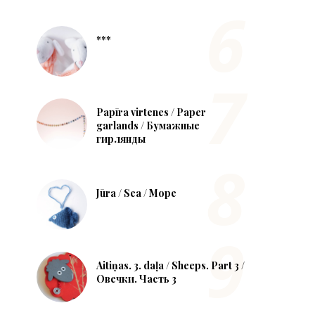
***
Papīra virtenes / Paper
garlands / Бумажные
гирлянды
Jūra / Sea / Море
Aitiņas. 3. daļa / Sheeps. Part 3 /
Овечки. Часть 3